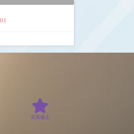
01
支援僱主